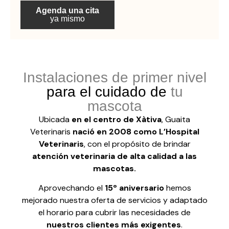
Agenda una cita
ya mismo
Instalaciones de primer nivel
instalaciones guaita veterinaris quirófano 39
instalaciones guaita veterinaris 34
instalaciones guaita veterinaris 37
Sala de rayos X
para el cuidado de
tu
mascota
Ubicada
en el centro de Xàtiva
, Guaita
Veterinaris
nació en 2008 como L’Hospital
Veterinaris
, con el propósito de brindar
atención veterinaria de alta calidad a las
mascotas.
Aprovechando el
15º aniversario
hemos
mejorado nuestra oferta de servicios y adaptado
el horario para cubrir las necesidades de
nuestros clientes más exigentes
.