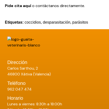
Pide cita aquí
o
contáctanos directamente
.
Etiquetas:
coccidios
,
desparasitación
,
parásitos
Dirección
Carlos Sarthou, 2
46800 Xàtiva (Valencia)
Teléfono
962 047 474
Horario
Lunes a viernes: 8:30h a 18:00h